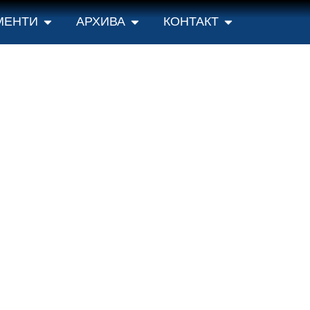
МЕНТИ
АРХИВА
КОНТАКТ
 условима лиценце
Creative Commons
Ауторство-Некомерцијално-Без прерад