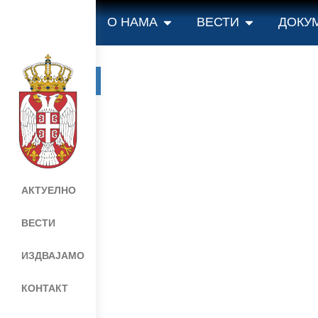
О НАМА
ВЕСТИ
ДОКУ
Мапа сајта
Веб презентација jе лиценциранa под
АКТУЕЛНО
ВЕСТИ
ИЗДВАЈАМО
КОНТАКТ