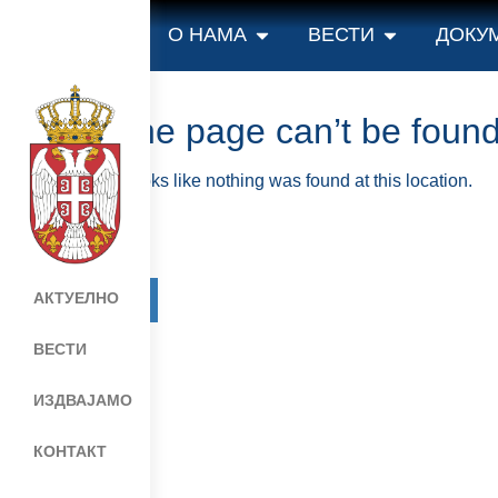
content
О НАМА
ВЕСТИ
ДОКУ
The page can’t be found
It looks like nothing was found at this location.
АКТУЕЛНО
Мапа сајта
Веб презентација jе лиценциранa под
ВЕСТИ
ИЗДВАЈАМО
КОНТАКТ