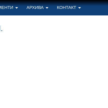
МЕНТИ
АРХИВА
КОНТАКТ
.
 условима лиценце
Creative Commons
Ауторство-Некомерцијално-Без прерад