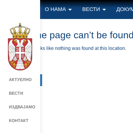
content
О НАМА
ВЕСТИ
ДОКУ
The page can’t be found
It looks like nothing was found at this location.
АКТУЕЛНО
Мапа сајта
Веб презентација jе лиценциранa под
ВЕСТИ
ИЗДВАЈАМО
КОНТАКТ