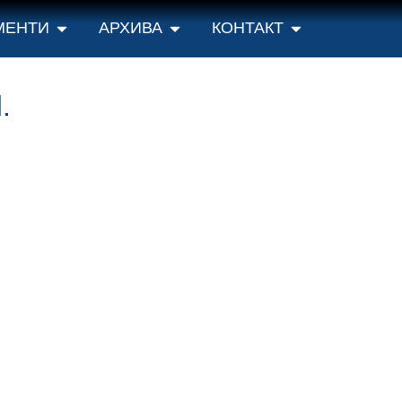
МЕНТИ
АРХИВА
КОНТАКТ
.
 условима лиценце
Creative Commons
Ауторство-Некомерцијално-Без прерад