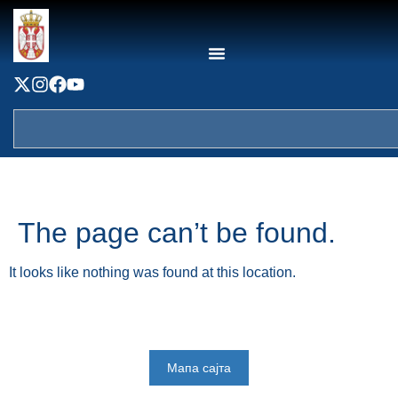
content
The page can’t be found.
It looks like nothing was found at this location.
Мапа сајта
Веб презентација jе лиценциранa под условима лиценце