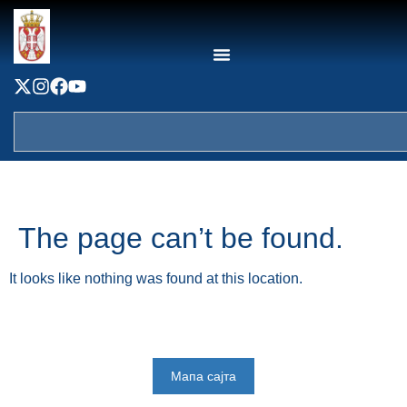
content
The page can’t be found.
It looks like nothing was found at this location.
Мапа сајта
Веб презентација jе лиценциранa под условима лиценце