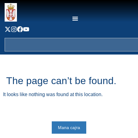
content
The page can’t be found.
It looks like nothing was found at this location.
Мапа сајта
Веб презентација jе лиценциранa под условима лиценце