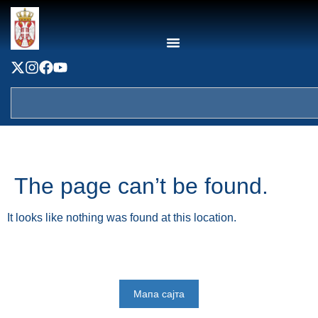
content
The page can’t be found.
It looks like nothing was found at this location.
Мапа сајта
Веб презентација jе лиценциранa под условима лиценце