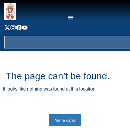
content
The page can’t be found.
It looks like nothing was found at this location.
Мапа сајта
Веб презентација jе лиценциранa под условима лиценце